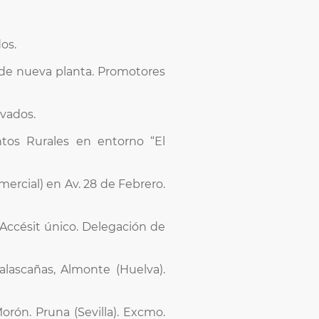
os.
s de nueva planta. Promotores
ivados.
ntos Rurales en entorno “El
ercial) en Av. 28 de Febrero.
 Accésit único. Delegación de
lascañas, Almonte (Huelva).
orón. Pruna (Sevilla). Excmo.