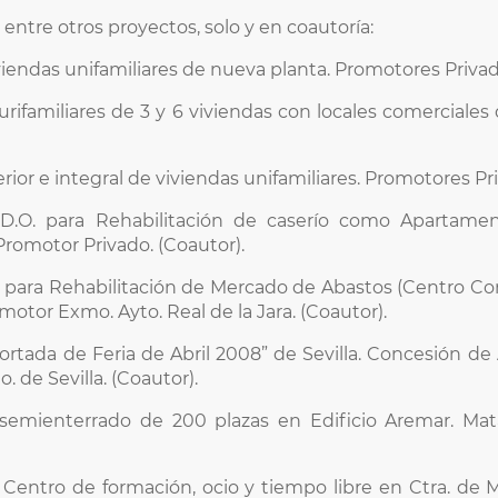
ntre otros proyectos, solo y en coautoría:
iviendas unifamiliares de nueva planta. Promotores Privad
lurifamiliares de 3 y 6 viviendas con locales comerciale
erior e integral de viviendas unifamiliares. Promotores Pr
 D.O. para Rehabilitación de caserío como Apartame
romotor Privado. (Coautor).
O. para Rehabilitación de Mercado de Abastos (Centro Com
romotor Exmo. Ayto. Real de la Jara. (Coautor).
rtada de Feria de Abril 2008” de Sevilla. Concesión de
. de Sevilla. (Coautor).
 semienterrado de 200 plazas en Edificio Aremar. Mata
a Centro de formación, ocio y tiempo libre en Ctra. de M